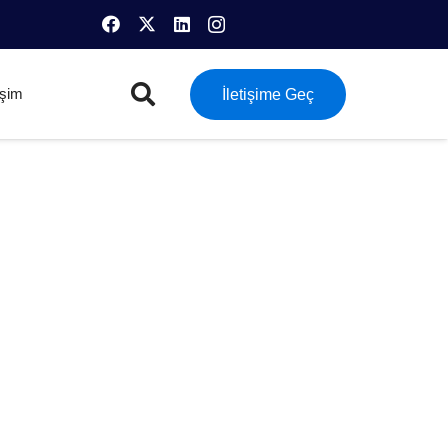
tişim
İletişime Geç