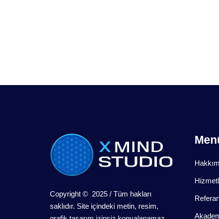
Men
Hakkım
Hizmetl
Copyright © 2025 / Tüm hakları
Referan
saklıdır. Site içindeki metin, resim,
Akadem
grafik tasarım izinsiz kopyalanamaz.