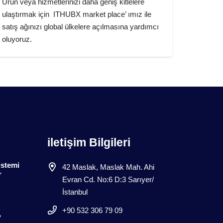
Ürün veya hizmetlerinizi daha geniş kitlelere
ulaştırmak için ITHUBX market place’ ımız ile
satış ağınızı global ülkelere açılmasına yardımcı
oluyoruz.
iletişim Bilgileri
istemi
42 Maslak, Maslak Mah. Ahi
r
Evran Cd. No:6 D:3 Sarıyer/
İstanbul
+90 532 306 79 09
?